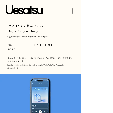
U
esatsu
Pale Talk / えんぷてい
Digital Single Design
Digital Single Design for Pale Talk/emptei
Year
D：UESATSU
2023
えんぷてい(
@emptei__
)の
デジタルシングル『Pale Talk』の​ジャケッ
トデザインをしました。
I designed the jacket for the digital single "Pale Talk" by Emputei (
@emptei__
).