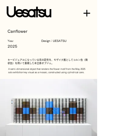
U
esatsu
Canflower
Design：UESATSU
Year
2025
キービジュアルになっている花の記号を、モザイク画としてコルン缶（筒
状缶）を用いて表現した半立体オブジェ。
A semi-dimensional object that renders the flower motif from the May 2025
solo exhibition key visual as a mosaic, constructed using cylindrical cans.