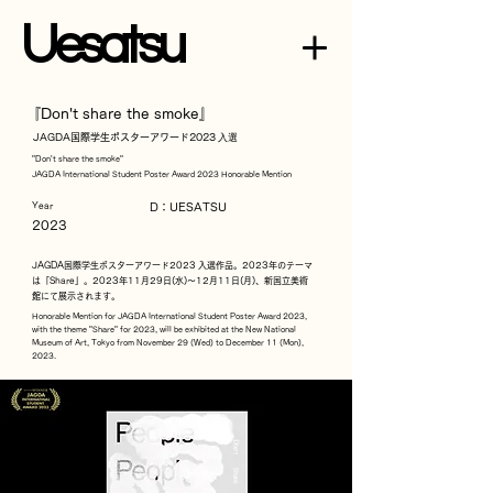
U
esatsu
『Don't share the smoke』
JAGDA国際学生ポスターアワ
ー
ド2023
​ 入選
"Don't share the smoke"
JAGDA International Student Poster Award 2023 Honorable Mention
Year
D：UESATSU
2023
JAGDA国際学生ポスターアワード2023 入選作品。2023年のテーマ
は「Share」。2023年11月29日(水)～12月11日(月)、新国立美術
館にて展示されます。
Honorable Mention for JAGDA International Student Poster Award 2023,
with the theme "Share" for 2023, will be exhibited at the New National
Museum of Art, Tokyo from November 29 (Wed) to December 11 (Mon),
2023.