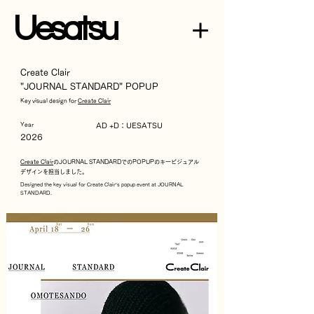
U
esatsu
Create Clair
"JOURNAL STANDARD" POPUP
Key visual design for
Create Clair
Year
AD +D：UESATSU
2026
Create Clair
のJOURNAL STANDARDでのPOPUPのキービジュアル
デザインを担当しました。
Designed the key visual for Create Clair’s popup event at JOURNAL
STANDARD.